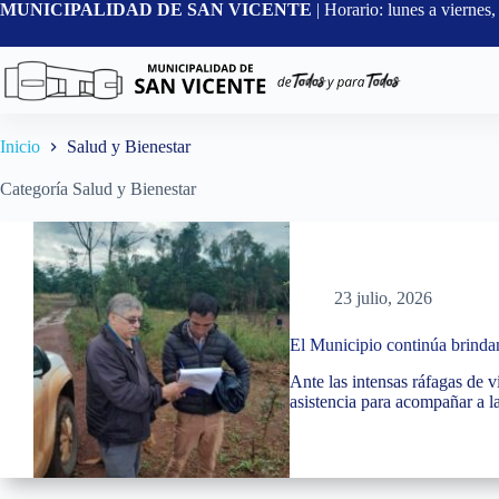
Saltar
MUNICIPALIDAD DE SAN VICENTE
| Horario: lunes a vierne
al
contenido
Inicio
Salud y Bienestar
Categoría
Salud y Bienestar
23 julio, 2026
El Municipio continúa brindand
Ante las intensas ráfagas de v
asistencia para acompañar a l