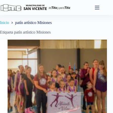
Saltar
al
contenido
Inicio
patín artístico Misiones
Etiqueta
patín artístico Misiones