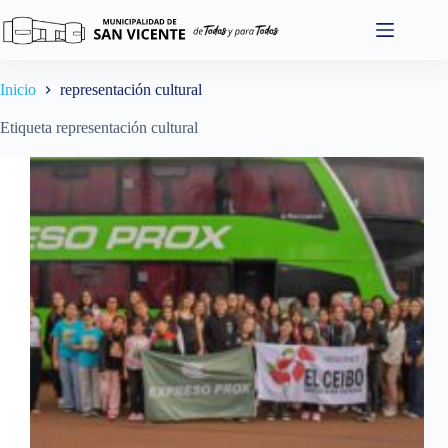
Saltar
al
contenido
Inicio
representación cultural
Etiqueta
representación cultural