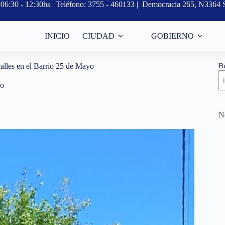
s, 06:30 - 12:30hs | Teléfono: 3755 - 460133 | Democracia 265, N3364 
INICIO
CIUDAD
GOBIERNO
B
alles en el Barrio 25 de Mayo
yo
No